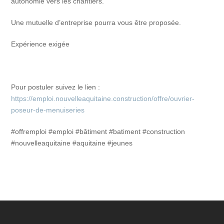
autonomie vers les chantiers.
Une mutuelle d’entreprise pourra vous être proposée.
Expérience exigée
Pour postuler suivez le lien :
https://emploi.nouvelleaquitaine.construction/offre/ouvrier-
poseur-de-menuiseries
#offremploi #emploi #bâtiment #batiment #construction
#nouvelleaquitaine #aquitaine #jeunes